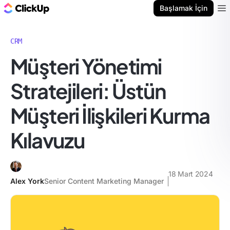
ClickUp Blog
Başlamak İçin
Ope
CRM
Müşteri Yönetimi
Stratejileri: Üstün
Müşteri İlişkileri Kurma
Kılavuzu
18 Mart 2024
Alex York
Senior Content Marketing Manager