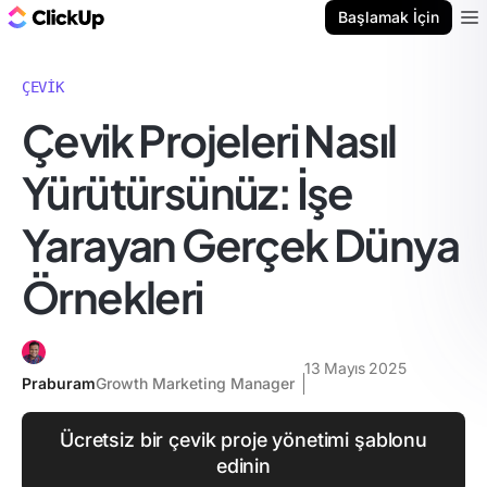
ClickUp Blog
Başlamak İçin
Ope
ÇEVIK
Çevik Projeleri Nasıl
Yürütürsünüz: İşe
Yarayan Gerçek Dünya
Örnekleri
13 Mayıs 2025
Praburam
Growth Marketing Manager
Ücretsiz bir çevik proje yönetimi şablonu
edinin