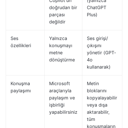
Copilot'un
(yalnızca
doğrudan bir
ChatGPT
parçası
Plus)
değildir
Ses
Yalnızca
Ses girişi/
özellikleri
konuşmayı
çıkışını
metne
yönetir (GPT-
dönüştürme
4o
kullanarak)
Konuşma
Microsoft
Metin
paylaşımı
araçlarıyla
bloklarını
paylaşım ve
kopyalayabilir
işbirliği
veya dışa
yapabilirsiniz
aktarabilir,
tüm
konuşmaların