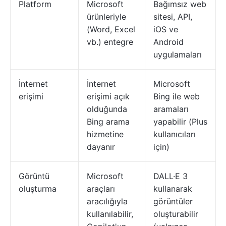
Platform
Microsoft
Bağımsız web
ürünleriyle
sitesi, API,
(Word, Excel
iOS ve
vb.) entegre
Android
uygulamaları
İnternet
İnternet
Microsoft
erişimi
erişimi açık
Bing ile web
olduğunda
aramaları
Bing arama
yapabilir (Plus
hizmetine
kullanıcıları
dayanır
için)
Görüntü
Microsoft
DALL·E 3
oluşturma
araçları
kullanarak
aracılığıyla
görüntüler
kullanılabilir,
oluşturabilir