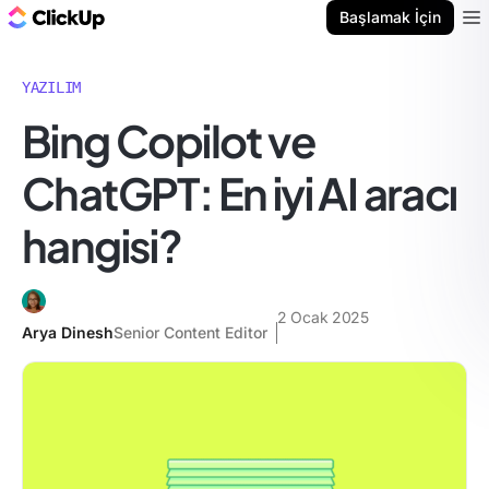
ClickUp Blog
Başlamak İçin
Ope
YAZILIM
Bing Copilot ve
ChatGPT: En iyi AI aracı
hangisi?
2 Ocak 2025
Arya Dinesh
Senior Content Editor