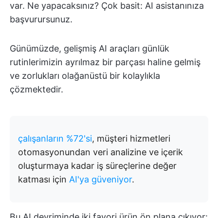
var. Ne yapacaksınız? Çok basit: AI asistanınıza
başvurursunuz.
Günümüzde, gelişmiş AI araçları günlük
rutinlerimizin ayrılmaz bir parçası haline gelmiş
ve zorlukları olağanüstü bir kolaylıkla
çözmektedir.
çalışanların %72'si
, müşteri hizmetleri
otomasyonundan veri analizine ve içerik
oluşturmaya kadar iş süreçlerine değer
katması için
AI'ya güveniyor
.
Bu AI devriminde iki favori ürün ön plana çıkıyor: