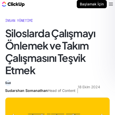
ClickUp Blog
Başlamak İçin
Ope
İNSAN YÖNETIMI
Siloslarda Çalışmayı
Önlemek ve Takım
Çalışmasını Teşvik
Etmek
18 Ekim 2024
Sudarshan Somanathan
Head of Content