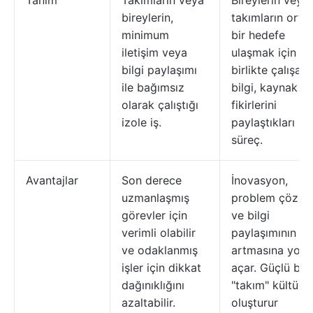
Tanım
Takımların veya
Bireylerin veya
bireylerin,
takımların orta
minimum
bir hedefe
iletişim veya
ulaşmak için
bilgi paylaşımı
birlikte çalışar
ile bağımsız
bilgi, kaynak v
olarak çalıştığı
fikirlerini
izole iş.
paylaştıkları bir
süreç.
Avantajlar
Son derece
İnovasyon,
uzmanlaşmış
problem çözm
görevler için
ve bilgi
verimli olabilir
paylaşımının
ve odaklanmış
artmasına yol
işler için dikkat
açar. Güçlü bir
dağınıklığını
"takım" kültürü
azaltabilir.
oluşturur