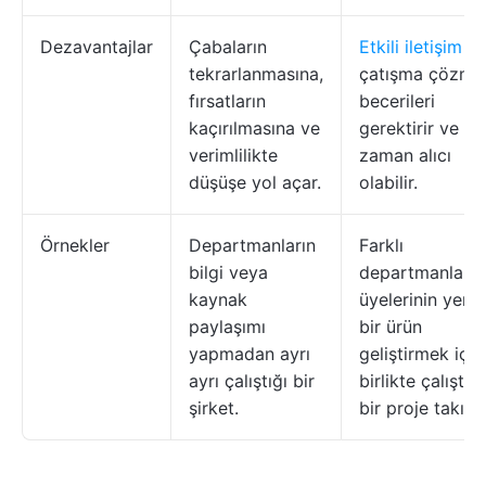
Dezavantajlar
Çabaların
Etkili iletişim
v
tekrarlanmasına,
çatışma çözme
fırsatların
becerileri
kaçırılmasına ve
gerektirir ve
verimlilikte
zaman alıcı
düşüşe yol açar.
olabilir.
Örnekler
Departmanların
Farklı
bilgi veya
departmanlard
kaynak
üyelerinin yeni
paylaşımı
bir ürün
yapmadan ayrı
geliştirmek için
ayrı çalıştığı bir
birlikte çalıştığı
şirket.
bir proje takımı