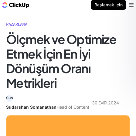
ClickUp Blog
Başlamak İçin
Ope
PAZARLAMA
Ölçmek ve Optimize
Etmek İçin En İyi
Dönüşüm Oranı
Metrikleri
30 Eylül 2024
Sudarshan Somanathan
Head of Content