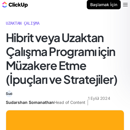
ClickUp Blog
Başlamak İçin
Ope
UZAKTAN ÇALIŞMA
Hibrit veya Uzaktan
Çalışma Programı için
Müzakere Etme
(İpuçları ve Stratejiler)
1 Eylül 2024
Sudarshan Somanathan
Head of Content