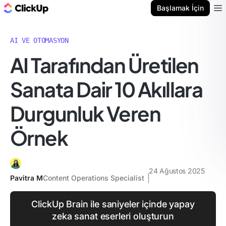
ClickUp Blog
Başlamak İçin
Ope
AI VE OTOMASYON
AI Tarafından Üretilen
Sanata Dair 10 Akıllara
Durgunluk Veren
Örnek
24 Ağustos 2025
Pavitra M
Content Operations Specialist
ClickUp Brain ile saniyeler içinde yapay
zeka sanat eserleri oluşturun