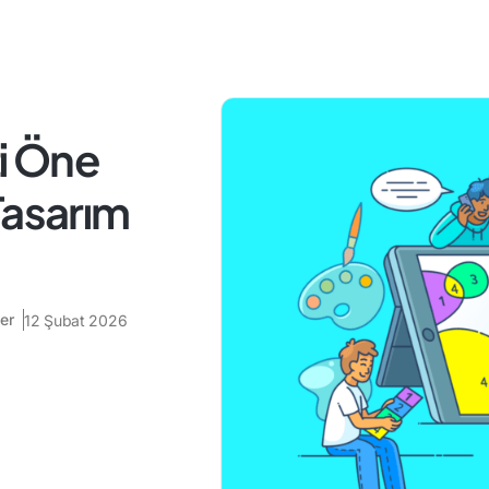
zi Öne
Tasarım
er
12 Şubat 2026