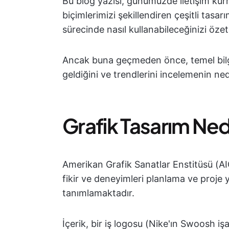
Bu blog yazısı, günümüzde iletişim ku
biçimlerimizi şekillendiren çeşitli tasa
sürecinde nasıl kullanabileceğinizi öze
Ancak buna geçmeden önce, temel bilgi
geldiğini ve trendlerini incelemenin n
Grafik Tasarım Ned
Amerikan Grafik Sanatlar Enstitüsü (AIG
fikir ve deneyimleri planlama ve proje
tanımlamaktadır.
İçerik, bir iş logosu (Nike'ın Swoosh işa