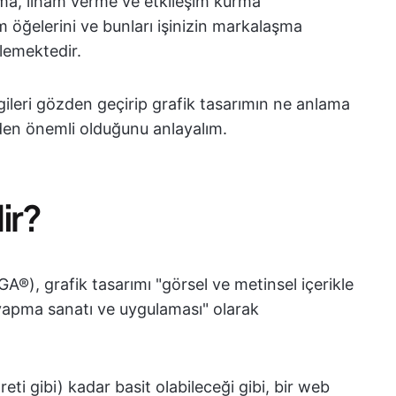
rma, ilham verme ve etkileşim kurma
rım öğelerini ve bunları işinizin markalaşma
tlemektedir.
leri gözden geçirip grafik tasarımın ne anlama
eden önemli olduğunu anlayalım.
ir?
A®), grafik tasarımı "görsel ve metinsel içerikle
 yapma sanatı ve uygulaması" olarak
reti gibi) kadar basit olabileceği gibi, bir web