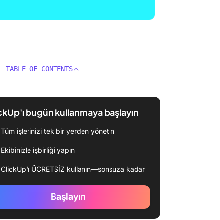
TABLE OF CONTENTS
ckUp'ı bugün kullanmaya başlayın
Tüm işlerinizi tek bir yerden yönetin
Ekibinizle işbirliği yapın
ClickUp'ı ÜCRETSİZ kullanın—sonsuza kadar
Başlayın