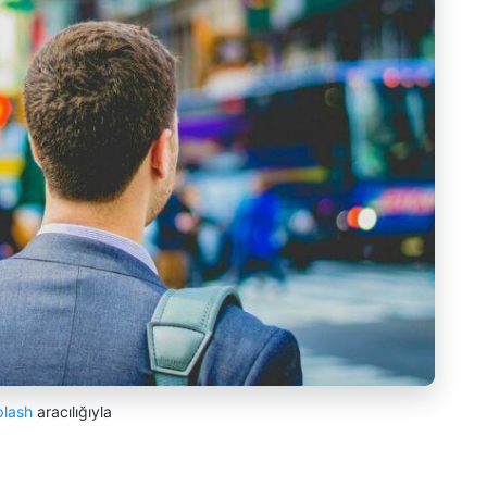
plash
aracılığıyla