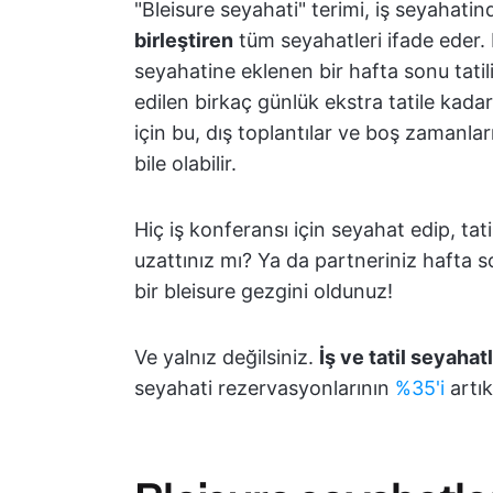
"Bleisure seyahati" terimi, iş seyahatin
birleştiren
tüm seyahatleri ifade eder. 
seyahatine eklenen bir hafta sonu tatil
edilen birkaç günlük ekstra tatile kada
için bu, dış toplantılar ve boş zamanla
bile olabilir.
Hiç iş konferansı için seyahat edip, tati
uzattınız mı? Ya da partneriniz hafta so
bir bleisure gezgini oldunuz!
Ve yalnız değilsiniz.
İş ve tatil seyahat
seyahati rezervasyonlarının
%35'i
artık