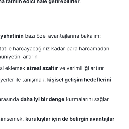
a tatmin edici hale getirebilirler
.
eyahatinin
bazı özel avantajlarına bakalım:
bir tatile harcayacağınız kadar para harcamadan
uniyetini artırın
esi eklemek
stresi azaltır
ve verimliliği artırır
 yerler ile tanışmak,
kişisel gelişim hedeflerini
 arasında
daha iyi bir denge
kurmalarını sağlar
benimsemek,
kuruluşlar için de belirgin avantajlar