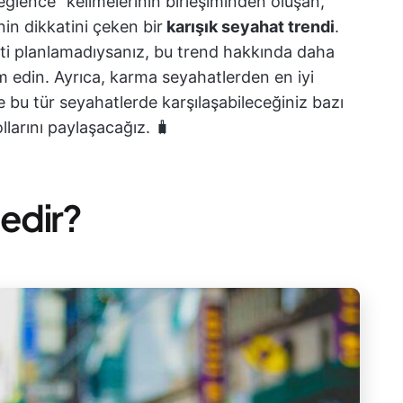
"eğlence" kelimelerinin birleşiminden oluşan,
nin dikkatini çeken bir
karışık seyahat trendi
.
ati planlamadıysanız, bu trend hakkında daha
 edin. Ayrıca, karma seyahatlerden en iyi
e bu tür seyahatlerde karşılaşabileceğiniz bazı
llarını paylaşacağız. 🧳
nedir?