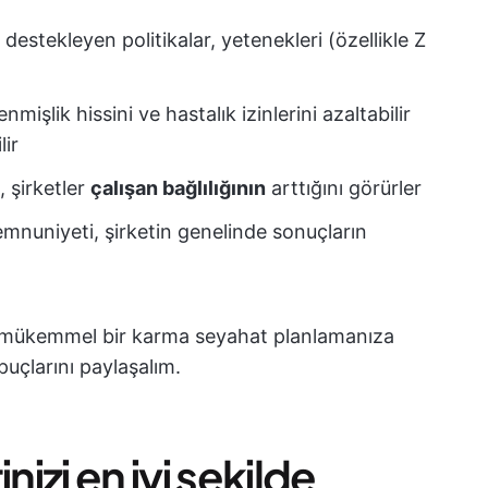
estekleyen politikalar, yetenekleri (özellikle Z
nmişlik hissini ve hastalık izinlerini azaltabilir
lir
, şirketler
çalışan bağlılığının
arttığını görürler
emnuniyeti, şirketin genelinde sonuçların
 mükemmel bir karma seyahat planlamanıza
puçlarını paylaşalım.
nizi en iyi şekilde