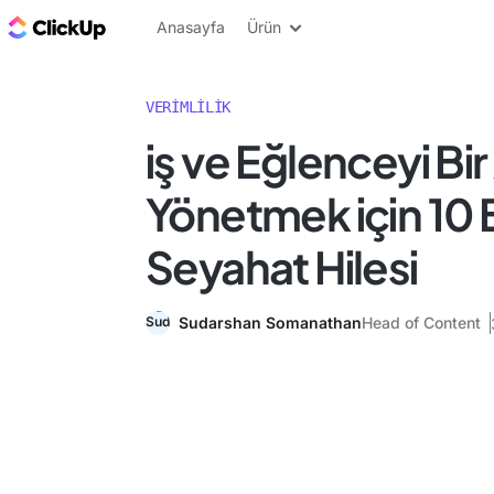
ClickUp Blog
Anasayfa
Ürün
VERIMLILIK
i̇ş ve Eğlenceyi Bi
Yönetmek için 10 
Seyahat Hilesi
Sudarshan Somanathan
Head of Content