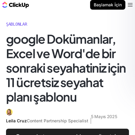
ClickUp Blog
Başlamak İçin
Ope
ŞABLONLAR
google Dokümanlar,
Excel ve Word'de bir
sonraki seyahatiniz için
11 ücretsiz seyahat
planı şablonu
5 Mayıs 2025
Leila Cruz
Content Partnership Specialist