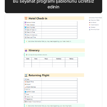
Bu seyahat programı şablonunu ücretsiz
edinin