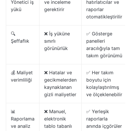
Yönetici iş
ve inceleme
hatırlatıcılar ve
yükü
gerektirir
raporlar
otomatikleştirilir
🔍
❌ İş yüküne
✅ Gösterge
Şeffaflık
sınırlı
panelleri
görünürlük
aracılığıyla tam
takım görünümü
💰 Maliyet
❌ Hatalar ve
✅ Her takım
verimliliği
gecikmelerden
boyutu için
kaynaklanan
kolaylaştırılmış
gizli maliyetler
ve ölçeklenebilir
📊
❌ Manuel,
✅ Yerleşik
Raporlama
elektronik
raporlarla
ve analiz
tablo tabanlı
anında içgörüler