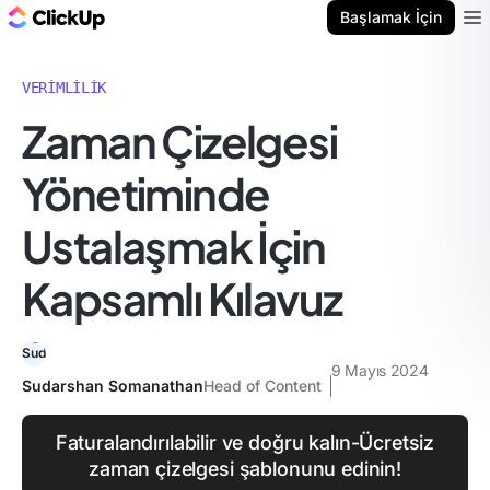
ClickUp Blog
Başlamak İçin
Ope
VERIMLILIK
Zaman Çizelgesi
Yönetiminde
Ustalaşmak İçin
Kapsamlı Kılavuz
9 Mayıs 2024
Sudarshan Somanathan
Head of Content
Faturalandırılabilir ve doğru kalın-Ücretsiz
zaman çizelgesi şablonunu edinin!