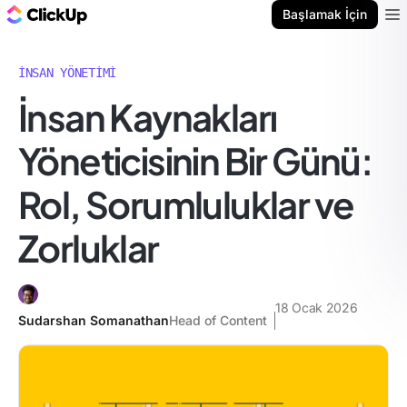
ClickUp Blog
Başlamak İçin
Ope
İNSAN YÖNETIMI
İnsan Kaynakları
Yöneticisinin Bir Günü:
Rol, Sorumluluklar ve
Zorluklar
18 Ocak 2026
Sudarshan Somanathan
Head of Content