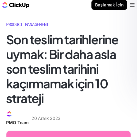
ClickUp Blog
Başlamak İçin
Ope
PRODUCT MANAGEMENT
Son teslim tarihlerine
uymak: Bir daha asla
son teslim tarihini
kaçırmamak için 10
strateji
20 Aralık 2023
PMO Team