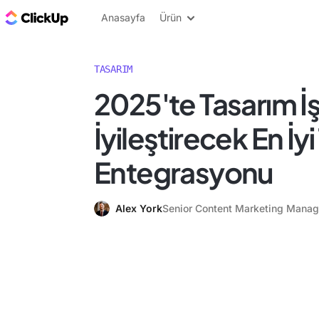
ClickUp Blog
Anasayfa
Ürün
TASARIM
2025'te Tasarım İş 
İyileştirecek En İy
Entegrasyonu
Alex York
Senior Content Marketing Manag