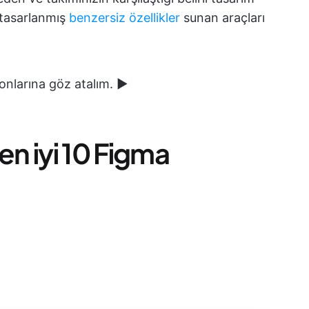
 tasarlanmış
benzersiz özellikler
sunan araçları
onlarına göz atalım. ▶️
en iyi 10 Figma