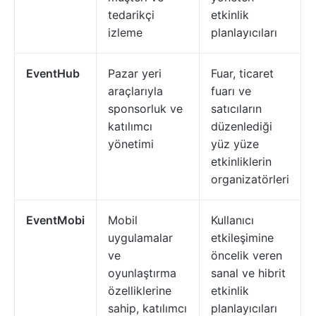
tedarikçi
etkinlik
izleme
planlayıcıları
EventHub
Pazar yeri
Fuar, ticaret
araçlarıyla
fuarı ve
sponsorluk ve
satıcıların
katılımcı
düzenlediği
yönetimi
yüz yüze
etkinliklerin
organizatörleri
EventMobi
Mobil
Kullanıcı
uygulamalar
etkileşimine
ve
öncelik veren
oyunlaştırma
sanal ve hibrit
özelliklerine
etkinlik
sahip, katılımcı
planlayıcıları