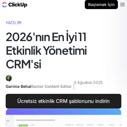
ClickUp Blog
Başlamak İçin
Ope
YAZILIM
2026'nın En İyi 11
Etkinlik Yönetimi
CRM'si
5 Ağustos 2025
Garima Behal
Senior Content Editor
Ücretsiz etkinlik CRM şablonunu indirin