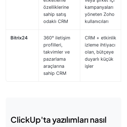
etiketleme
veya şirket içi
özelliklerine
kampanyaları
sahip satış
yöneten Zoho
odaklı CRM
kullanıcıları
Bitrix24
360° iletişim
CRM + etkinlik
profilleri,
izleme ihtiyacı
takvimler ve
olan, bütçeye
pazarlama
duyarlı küçük
araçlarına
işler
sahip CRM
ClickUp'ta yazılımları nasıl