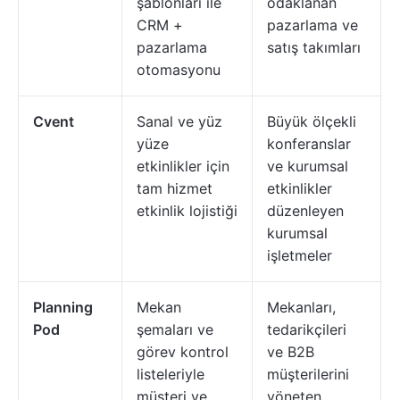
şablonları ile
odaklanan
CRM +
pazarlama ve
pazarlama
satış takımları
otomasyonu
Cvent
Sanal ve yüz
Büyük ölçekli
yüze
konferanslar
etkinlikler için
ve kurumsal
tam hizmet
etkinlikler
etkinlik lojistiği
düzenleyen
kurumsal
işletmeler
Planning
Mekan
Mekanları,
Pod
şemaları ve
tedarikçileri
görev kontrol
ve B2B
listeleriyle
müşterilerini
müşteri ve
yöneten