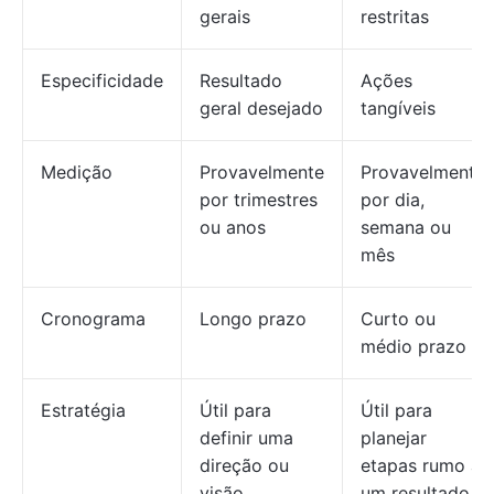
gerais
restritas
Especificidade
Resultado
Ações
geral desejado
tangíveis
Medição
Provavelmente
Provavelmente
por trimestres
por dia,
ou anos
semana ou
mês
Cronograma
Longo prazo
Curto ou
médio prazo
Estratégia
Útil para
Útil para
definir uma
planejar
direção ou
etapas rumo a
visão
um resultado