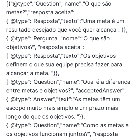
[{"@type":"Question","name":"O que são
metas?","resposta aceita":
{"@type":"Resposta","texto":"Uma meta é um
resultado desejado que você quer alcançar."}},
{"@type":"Pergunta","nome":"O que são
objetivos?", "resposta aceita":
{"@type":"Resposta","texto":"Os objetivos
definem o que sua equipe precisa fazer para
alcançar a meta. "}},
{"@type":"Question","name":"Qual é a diferença
entre metas e objetivos?", "acceptedAnswer":
{"@type":"Answer","text":"As metas têm um
escopo muito mais amplo e um prazo mais
longo do que os objetivos. "}},
{"@type":"Question","name":"Como as metas e
os objetivos funcionam juntos?", "resposta