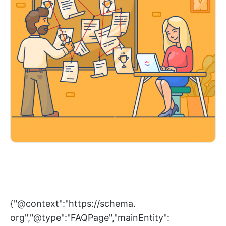
{"@context":"https://schema.
org","@type":"FAQPage","mainEntity":