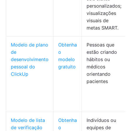
personalizados;
visualizações
visuais de
metas SMART.
Modelo de plano
Obtenha
Pessoas que
de
o
estão criando
desenvolvimento
modelo
hábitos ou
pessoal do
gratuito
médicos
ClickUp
orientando
pacientes
Modelo de lista
Obtenha
Indivíduos ou
de verificação
o
equipes de