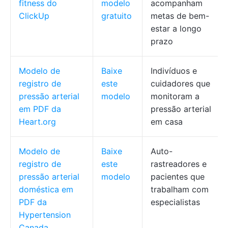
fitness do
modelo
acompanham
ClickUp
gratuito
metas de bem-
estar a longo
prazo
Modelo de
Baixe
Indivíduos e
registro de
este
cuidadores que
pressão arterial
modelo
monitoram a
em PDF da
pressão arterial
Heart.org
em casa
Modelo de
Baixe
Auto-
registro de
este
rastreadores e
pressão arterial
modelo
pacientes que
doméstica em
trabalham com
PDF da
especialistas
Hypertension
Canada