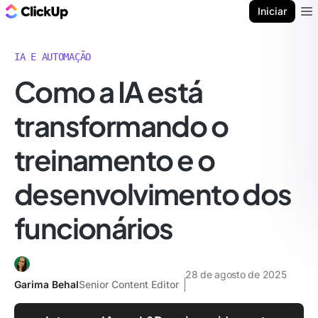
ClickUp Blogue
Iniciar
Ope
IA E AUTOMAÇÃO
Como a IA está
transformando o
treinamento e o
desenvolvimento dos
funcionários
28 de agosto de 2025
Garima Behal
Senior Content Editor