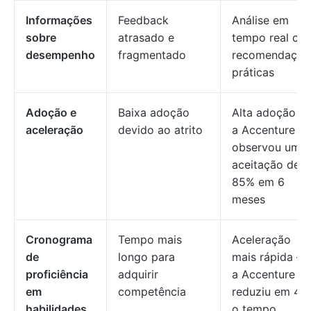
Informações
Feedback
Análise em
sobre
atrasado e
tempo real co
desempenho
fragmentado
recomendaçõe
práticas
Adoção e
Baixa adoção
Alta adoção —
aceleração
devido ao atrito
a Accenture
observou uma
aceitação de
85% em 6
meses
Cronograma
Tempo mais
Aceleração
de
longo para
mais rápida —
proficiência
adquirir
a Accenture
em
competência
reduziu em 47
habilidades
o tempo