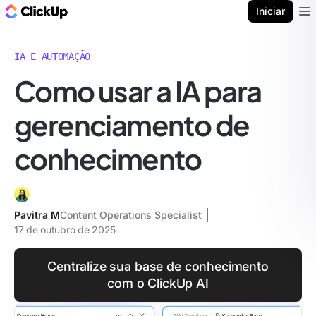
ClickUp Blogue
Iniciar
Ope
IA E AUTOMAÇÃO
Como usar a IA para
gerenciamento de
conhecimento
Pavitra M
Content Operations Specialist
17 de outubro de 2025
Centralize sua base de conhecimento
com o ClickUp AI