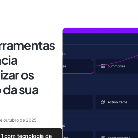
erramentas
ncia
mizar os
o da sua
e outubro de 2025
 1 com tecnologia de