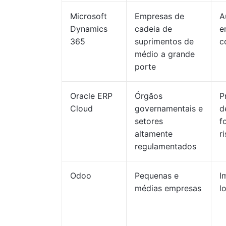
Microsoft
Empresas de
A
Dynamics
cadeia de
e
365
suprimentos de
c
médio a grande
porte
Oracle ERP
Órgãos
P
Cloud
governamentais e
d
setores
f
altamente
r
regulamentados
Odoo
Pequenas e
I
médias empresas
l