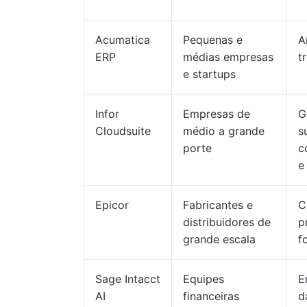
Acumatica
Pequenas e
A
ERP
médias empresas
t
e startups
Infor
Empresas de
G
Cloudsuite
médio a grande
s
porte
c
e
Epicor
Fabricantes e
C
distribuidores de
p
grande escala
f
Sage Intacct
Equipes
E
AI
financeiras
d