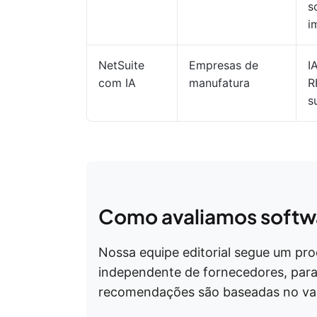
s
i
NetSuite
Empresas de
I
com IA
manufatura
R
s
Como avaliamos softwa
Nossa equipe editorial segue um pr
independente de fornecedores, para
recomendações são baseadas no valo