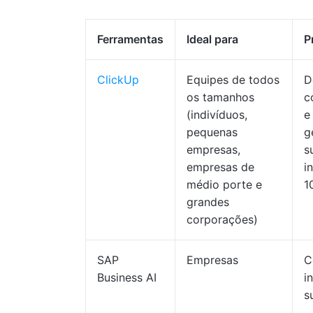
Ferramentas
Ideal para
P
ClickUp
Equipes de todos
D
os tamanhos
c
(indivíduos,
e
pequenas
g
empresas,
s
empresas de
i
médio porte e
1
grandes
corporações)
SAP
Empresas
C
Business AI
i
s