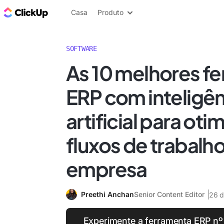
ClickUp Blogue
Casa
Produto
SOFTWARE
As 10 melhores f
ERP com inteligê
artificial para oti
fluxos de trabalh
empresa
Preethi Anchan
Senior Content Editor
26 d
Experimente a ferramenta ERP nº