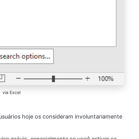
via Excel
usuários hoje os consideram involuntariamente
iso prévio, especialmente se você estiver se