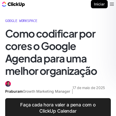
ClickUp Blogue
Iniciar
Ope
GOOGLE WORKSPACE
Como codificar por
cores o Google
Agenda para uma
melhor organização
17 de maio de 2025
Praburam
Growth Marketing Manager
Faça cada hora valer a pena com o
ClickUp Calendar