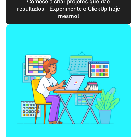
Comece a criar projetos que dão
resultados - Experimente o ClickUp hoje
mesmo!