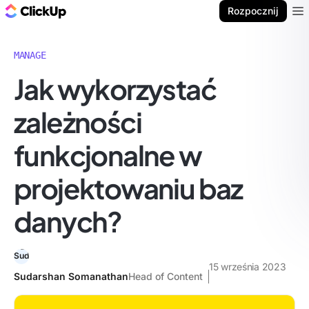
ClickUp Blog
Rozpocznij
Ope
MANAGE
Jak wykorzystać
zależności
funkcjonalne w
projektowaniu baz
danych?
15 września 2023
Sudarshan Somanathan
Head of Content