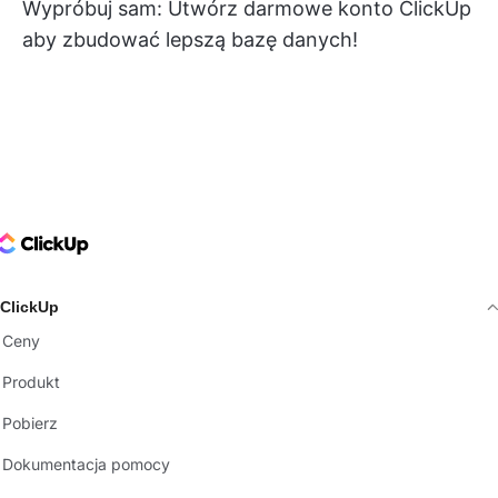
Wypróbuj sam:
Utwórz darmowe konto ClickUp
aby zbudować lepszą bazę danych!
ClickUp Logo
ClickUp
Ceny
Produkt
Pobierz
Dokumentacja pomocy