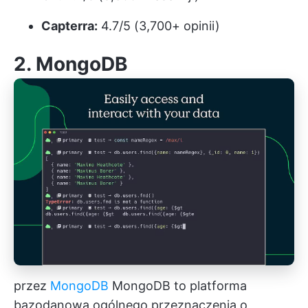
Capterra:
4.7/5 (3,700+ opinii)
2. MongoDB
przez
MongoDB
MongoDB to platforma
bazodanowa ogólnego przeznaczenia o