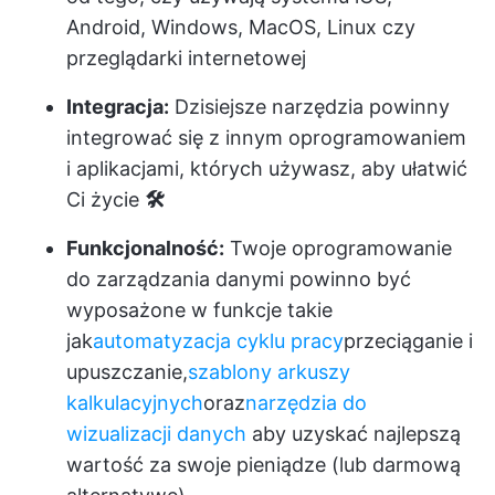
Android, Windows, MacOS, Linux czy
przeglądarki internetowej
Integracja:
Dzisiejsze narzędzia powinny
integrować się z innym oprogramowaniem
i aplikacjami, których używasz, aby ułatwić
Ci życie
🛠️
Funkcjonalność:
Twoje oprogramowanie
do zarządzania danymi powinno być
wyposażone w funkcje takie
jak
automatyzacja cyklu pracy
przeciąganie i
upuszczanie,
szablony arkuszy
kalkulacyjnych
oraz
narzędzia do
wizualizacji danych
aby uzyskać najlepszą
wartość za swoje pieniądze (lub darmową