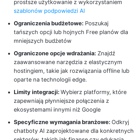
prostsze użytkowanie z wykorzystaniem
szablonów podpowiedzi AI
Ograniczenia budżetowe:
Poszukaj
tańszych opcji lub hojnych Free planów dla
mniejszych budżetów
Ograniczone opcje wdrażania:
Znajdź
zaawansowane narzędzia z elastycznym
hostingiem, takie jak rozwiązania offline lub
oparte na technologii edge.
Limity integracji:
Wybierz platformy, które
zapewniają płynniejsze połączenia z
ekosystemami innymi niż Google
Specyficzne wymagania branżowe:
Odkryj
chatboty AI zaprojektowane dla konkretnych
sektorów, takich jak finanse czy edukacja