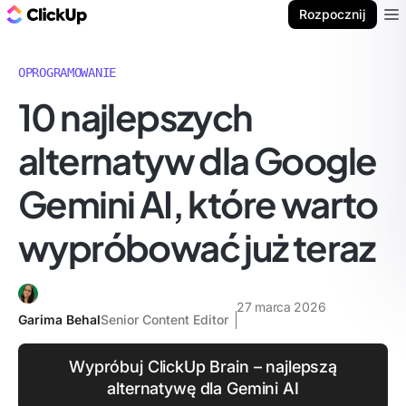
ClickUp Blog
Rozpocznij
Ope
OPROGRAMOWANIE
10 najlepszych
alternatyw dla Google
Gemini AI, które warto
wypróbować już teraz
27 marca 2026
Garima Behal
Senior Content Editor
Wypróbuj ClickUp Brain – najlepszą
alternatywę dla Gemini AI