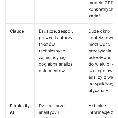
modele GPT d
konkretnych
zadań
Claude
Badacze, zespoły
Duże okno
prawne i autorzy
kontekstowe;
tekstów
możliwość
technicznych
przesyłania i
zajmujący się
odwoływania s
dogłębną analizą
do wielu plikó
dokumentów
szczegółowe
analizy z wielu
perspektyw;
etyczna AI
Perplexity
Dziennikarze,
Aktualne
AI
analitycy i
informacje z