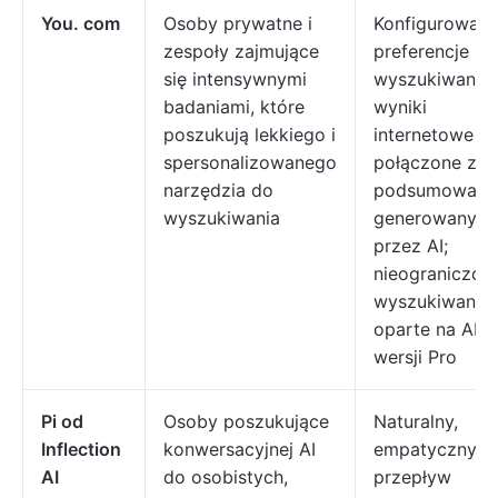
You. com
Osoby prywatne i
Konfigurowaln
zespoły zajmujące
preferencje
się intensywnymi
wyszukiwania;
badaniami, które
wyniki
poszukują lekkiego i
internetowe
spersonalizowanego
połączone z
narzędzia do
podsumowani
wyszukiwania
generowanymi
przez AI;
nieograniczon
wyszukiwanie
oparte na AI w
wersji Pro
Pi od
Osoby poszukujące
Naturalny,
Inflection
konwersacyjnej AI
empatyczny
AI
do osobistych,
przepływ