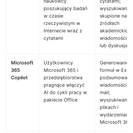
naukowcy
cytatami;
poszukujący badań
wyszukiwanie
w czasie
skupione na
rzeczywistym w
źródłach
Internecie wraz z
akademickich,
cytatami
wiadomościac
lub dyskusjach
Microsoft
Użytkownicy
Generowanie
365
Microsoft 365 i
formuł w Excel
Copilot
przedsiębiorstwa
podsumowani
pragnące włączyć
wiadomości e-
AI do cykli pracy w
mail;
pakiecie Office
wyszukiwanie
plikach i
wydarzeniach
Microsoft 365