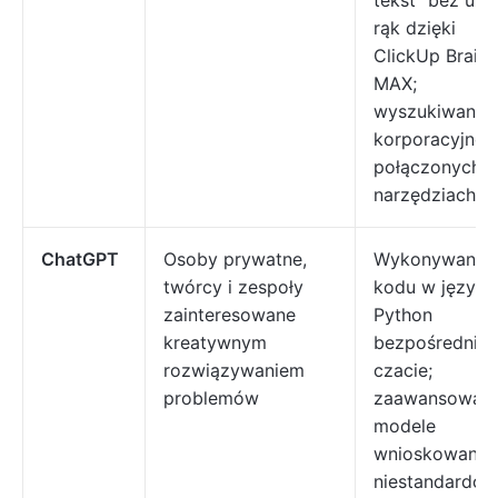
tekst” bez uży
rąk dzięki
ClickUp Brain
MAX;
wyszukiwanie
korporacyjne 
połączonych
narzędziach
ChatGPT
Osoby prywatne,
Wykonywanie
twórcy i zespoły
kodu w języku
zainteresowane
Python
kreatywnym
bezpośrednio
rozwiązywaniem
czacie;
problemów
zaawansowan
modele
wnioskowania;
niestandardo