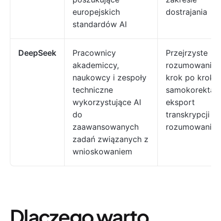
europejskich
dostrajania
standardów AI
DeepSeek
Pracownicy
Przejrzyste
akademiccy,
rozumowanie
naukowcy i zespoły
krok po kroku;
techniczne
samokorekta;
wykorzystujące AI
eksport
do
transkrypcji
zaawansowanych
rozumowania
zadań związanych z
wnioskowaniem
Dlaczego warto