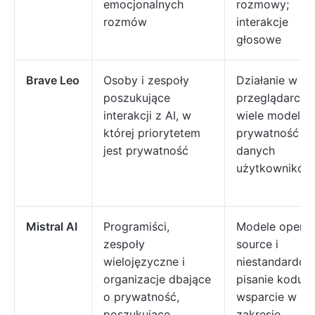
emocjonalnych
rozmowy;
rozmów
interakcje
głosowe
Brave Leo
Osoby i zespoły
Działanie w
poszukujące
przeglądarce;
interakcji z AI, w
wiele modeli AI
której priorytetem
prywatność
jest prywatność
danych
użytkowników
Mistral AI
Programiści,
Modele open
zespoły
source i
wielojęzyczne i
niestandardow
organizacje dbające
pisanie kodu;
o prywatność,
wsparcie w
poszukujące
zakresie