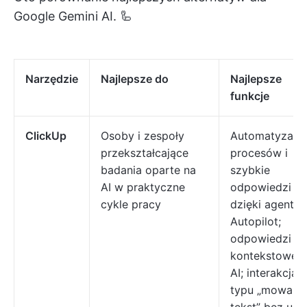
Google Gemini AI. 🦾
Narzędzie
Najlepsze do
Najlepsze
funkcje
ClickUp
Osoby i zespoły
Automatyzacj
przekształcające
procesów i
badania oparte na
szybkie
AI w praktyczne
odpowiedzi
cykle pracy
dzięki agento
Autopilot;
odpowiedzi
kontekstowe 
AI; interakcja
typu „mowa n