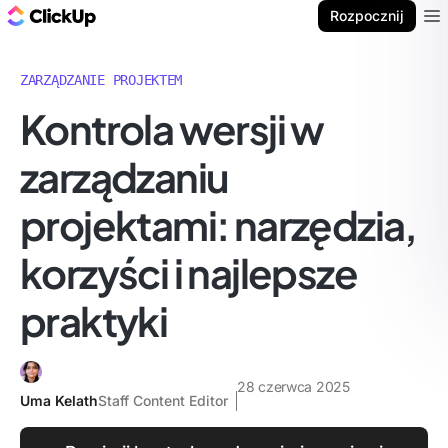
ClickUp Blog
Rozpocznij
Ope
ZARZĄDZANIE PROJEKTEM
Kontrola wersji w
zarządzaniu
projektami: narzędzia,
korzyści i najlepsze
praktyki
28 czerwca 2025
Uma Kelath
Staff Content Editor