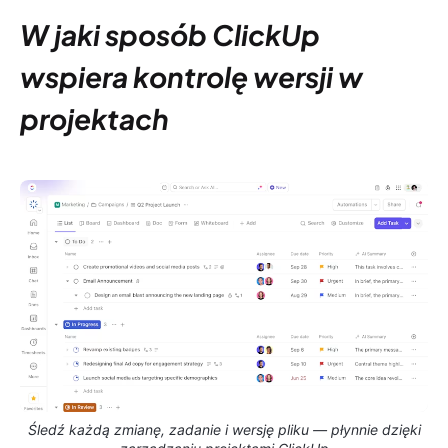
W jaki sposób ClickUp
wspiera kontrolę wersji w
projektach
Śledź każdą zmianę, zadanie i wersję pliku — płynnie dzięki