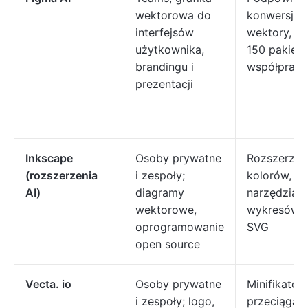
wektorowa do
konwersja r
interfejsów
wektory, ta
użytkownika,
150 pakietów
brandingu i
współpraca
prezentacji
Inkscape
Osoby prywatne
Rozszerzeni
(rozszerzenia
i zespoły;
kolorów, li
AI)
diagramy
narzędzia 
wektorowe,
wykresów/
oprogramowanie
SVG
open source
Vecta. io
Osoby prywatne
Minifikator
i zespoły; logo,
przeciągani