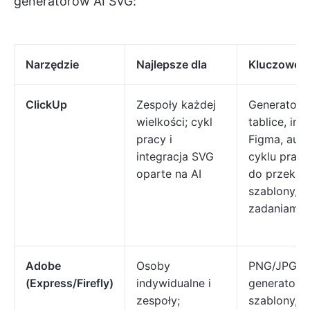
generatorów AI SVG:
Narzędzie
Najlepsze dla
Kluczowe f
ClickUp
Zespoły każdej
Generator 
wielkości; cykl
tablice, int
pracy i
Figma, aut
integracja SVG
cyklu pracy
oparte na AI
do przekazy
szablony, z
zadaniami
Adobe
Osoby
PNG/JPG d
(Express/Firefly)
indywidualne i
generator 
zespoły;
szablony, t