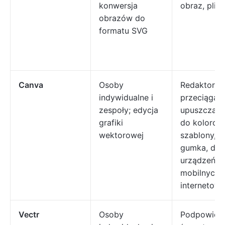
konwersja
obraz, plik
obrazów do
formatu SVG
Canva
Osoby
Redaktor S
indywidualne i
przeciągani
zespoły; edycja
upuszczanie
grafiki
do kolorow
wektorowej
szablony, 
gumka, dos
urządzeń
mobilnych/
internetowe
Vectr
Osoby
Podpowiedz