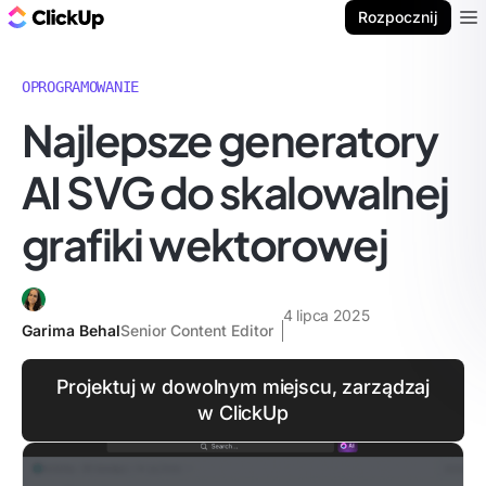
ClickUp Blog
Rozpocznij
Ope
OPROGRAMOWANIE
Najlepsze generatory
AI SVG do skalowalnej
grafiki wektorowej
4 lipca 2025
Garima Behal
Senior Content Editor
Projektuj w dowolnym miejscu, zarządzaj
w ClickUp