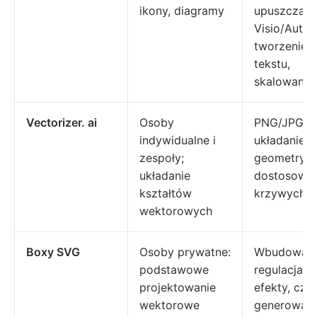
ikony, diagramy
upuszczani
Visio/Auto
tworzenie 
tekstu,
skalowanie
Vectorizer. ai
Osoby
PNG/JPG d
indywidualne i
układanie k
zespoły;
geometrycz
układanie
dostosowy
kształtów
krzywych/p
wektorowych
Boxy SVG
Osoby prywatne:
Wbudowane
podstawowe
regulacja k
projektowanie
efekty, czci
wektorowe
generowani