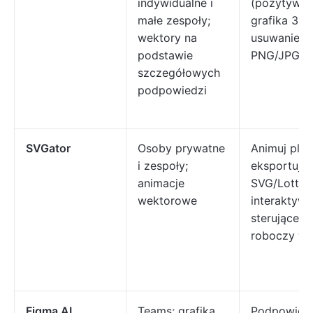
indywidualne i
(pozytywne
małe zespoły;
grafika 3D, 
wektory na
usuwanie tł
podstawie
PNG/JPG d
szczegółowych
podpowiedzi
SVGator
Osoby prywatne
Animuj plik
i zespoły;
eksportuj 
animacje
SVG/Lottie/
wektorowe
interaktyw
sterujące, 
roboczy w
Figma AI
Teams; grafika
Podpowiedz