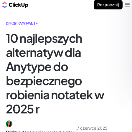
ClickUp Blog
Rozpocznij
Ope
OPROGRAMOWANIE
10 najlepszych
alternatyw dla
Anytype do
bezpiecznego
robienia notatek w
2025 r
7 czerwca 2025