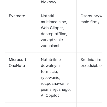
blokowy
Evernote
Notatki
Osoby prywat
multimedialne,
małe firmy
Web Clipper,
dostęp offline,
zarządzanie
zadaniami
Microsoft
Notatniki o
Średnie firmy,
OneNote
dowolnym
przedsiębiors
formacie,
rysowanie,
rozpoznawanie
pisma ręcznego,
AI Copilot