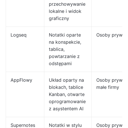
przechowywanie
lokalne i widok
graficzny
Logseq
Notatki oparte
Osoby prywat
na konspekcie,
tablica,
powtarzanie z
odstępami
AppFlowy
Układ oparty na
Osoby prywat
blokach, tablice
małe firmy
Kanban, otwarte
oprogramowanie
z asystentem AI
Supernotes
Notatki w stylu
Osoby prywat