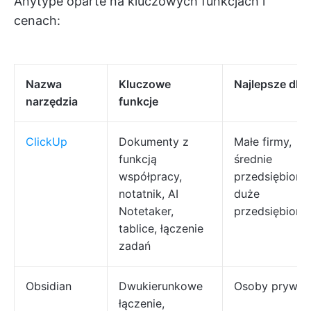
Anytype oparte na kluczowych funkcjach i
cenach:
Nazwa
Kluczowe
Najlepsze dla
narzędzia
funkcje
ClickUp
Dokumenty z
Małe firmy,
funkcją
średnie
współpracy,
przedsiębiors
notatnik, AI
duże
Notetaker,
przedsiębiors
tablice, łączenie
zadań
Obsidian
Dwukierunkowe
Osoby prywat
łączenie,