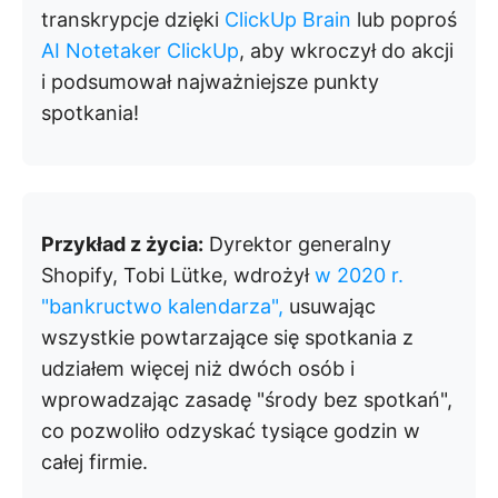
transkrypcje dzięki
ClickUp Brain
lub poproś
AI Notetaker ClickUp
, aby wkroczył do akcji
i podsumował najważniejsze punkty
spotkania!
Przykład z życia:
Dyrektor generalny
Shopify, Tobi Lütke, wdrożył
w 2020 r.
"bankructwo kalendarza",
usuwając
wszystkie powtarzające się spotkania z
udziałem więcej niż dwóch osób i
wprowadzając zasadę "środy bez spotkań",
co pozwoliło odzyskać tysiące godzin w
całej firmie.