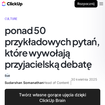
ClickUp Blog
Rozpocznij
Ope
CULTURE
ponad 50
przykładowych pytań,
które wywołają
przyjacielską debatę
30 kwietnia 2025
Sudarshan Somanathan
Head of Content
Twórz własne gorące ujęcia dzięki
ClickUp Brain