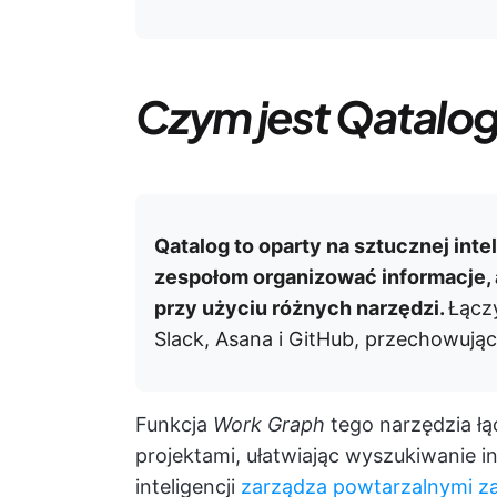
Czym jest Qatalo
Qatalog to oparty na sztucznej inte
zespołom organizować informacje,
przy użyciu różnych narzędzi.
Łączy
Slack, Asana i GitHub, przechowują
Funkcja
Work Graph
tego narzędzia łą
projektami, ułatwiając wyszukiwanie i
inteligencji
zarządza powtarzalnymi z