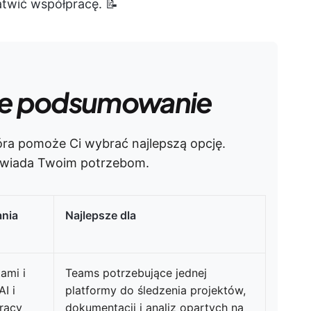
twić współpracę. 📝
e podsumowanie
ra pomoże Ci wybrać najlepszą opcję.
powiada Twoim potrzebom.
ania
Najlepsze dla
ami i
Teams potrzebujące jednej
I i
platformy do śledzenia projektów,
racy
dokumentacji i analiz opartych na