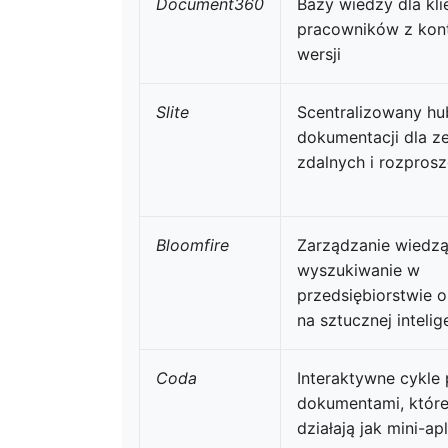
Document360
Bazy wiedzy dla kli
pracowników z kont
wersji
Slite
Scentralizowany hu
dokumentacji dla z
zdalnych i rozpros
Bloomfire
Zarządzanie wiedzą
wyszukiwanie w
przedsiębiorstwie 
na sztucznej intelig
Coda
Interaktywne cykle 
dokumentami, któr
działają jak mini-ap