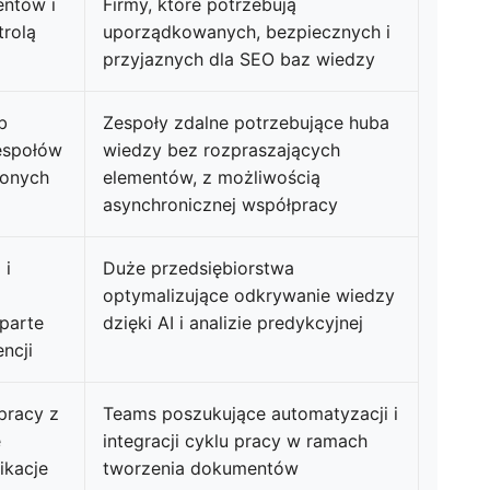
entów i
Firmy, które potrzebują
rolą
uporządkowanych, bezpiecznych i
przyjaznych dla SEO baz wiedzy
b
Zespoły zdalne potrzebujące huba
espołów
wiedzy bez rozpraszających
zonych
elementów, z możliwością
asynchronicznej współpracy
 i
Duże przedsiębiorstwa
optymalizujące odkrywanie wiedzy
oparte
dzięki AI i analizie predykcyjnej
encji
pracy z
Teams poszukujące automatyzacji i
e
integracji cyklu pracy w ramach
likacje
tworzenia dokumentów