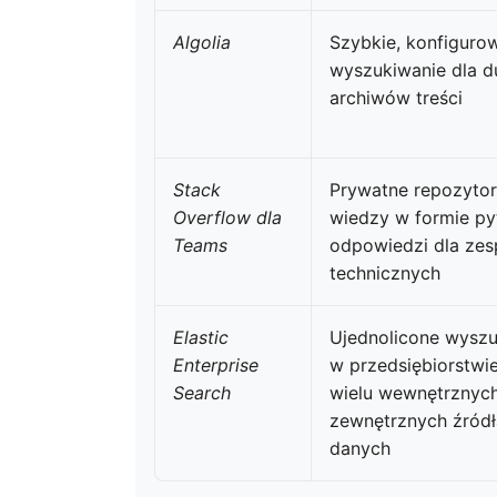
Algolia
Szybkie, konfiguro
wyszukiwanie dla 
archiwów treści
Stack
Prywatne repozyto
Overflow dla
wiedzy w formie py
Teams
odpowiedzi dla ze
technicznych
Elastic
Ujednolicone wyszu
Enterprise
w przedsiębiorstwi
Search
wielu wewnętrznych
zewnętrznych źród
danych