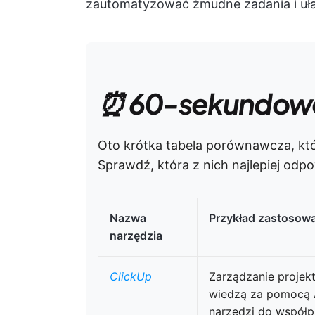
zautomatyzować żmudne zadania i uła
⏰ 60-sekundow
Oto krótka tabela porównawcza, któ
Sprawdź, która z nich najlepiej od
Nazwa
Przykład zastosow
narzędzia
ClickUp
Zarządzanie projekt
wiedzą za pomocą A
narzędzi do współp