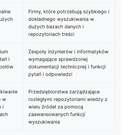
walne
Firmy, które potrzebują szybkiego i
dużych
dokładnego wyszukiwania w
dużych bazach danych i
repozytoriach treści
rium
Zespoły inżynierów i informatyków
tań i
wymagające sprawdzonej
społów
dokumentacji technicznej i funkcji
pytań i odpowiedzi
kiwanie
Przedsiębiorstwa zarządzające
e w
rozległymi repozytoriami wiedzy z
 i
wielu źródeł za pomocą
łach
zaawansowanych funkcji
wyszukiwania