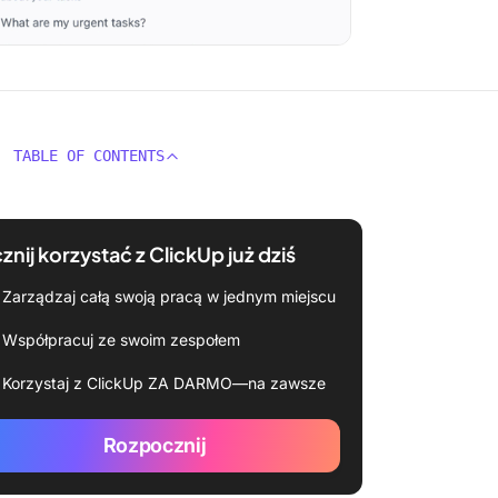
TABLE OF CONTENTS
znij korzystać z ClickUp już dziś
Zarządzaj całą swoją pracą w jednym miejscu
Współpracuj ze swoim zespołem
Korzystaj z ClickUp ZA DARMO—na zawsze
Rozpocznij