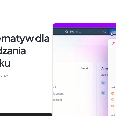
ernatyw dla
dzania
ku
 2025