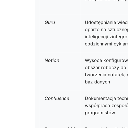
Guru
Udostępnianie wie
oparte na sztucznej
inteligencji zintegr
codziennymi cyklam
Notion
Wysoce konfigurow
obszar roboczy do
tworzenia notatek, w
baz danych
Confluence
Dokumentacja techn
współpraca zespoł
programistów