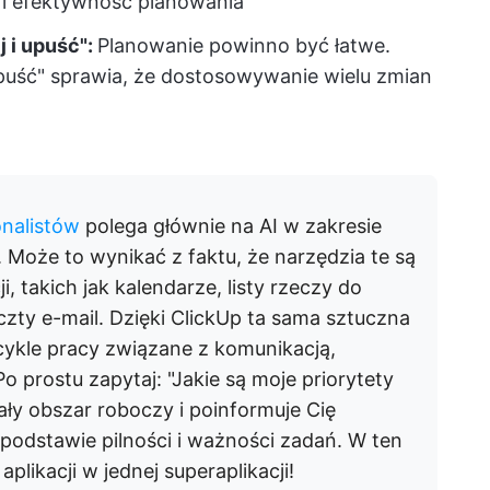
 i efektywność planowania
j i upuść":
Planowanie powinno być łatwe.
 upuść" sprawia, że dostosowywanie wielu zmian
onalistów
polega głównie na AI w zakresie
. Może to wynikać z faktu, że narzędzia te są
, takich jak kalendarze, listy rzeczy do
oczty e-mail. Dzięki ClickUp ta sama sztuczna
e cykle pracy związane z komunikacją,
o prostu zapytaj: "Jakie są moje priorytety
ły obszar roboczy i poinformuje Cię
 podstawie pilności i ważności zadań. W ten
plikacji w jednej superaplikacji!