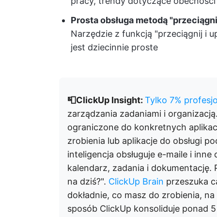
pracy, trendy dotyczące obecności
Prosta obsługa metodą "przeciągni
Narzędzie z funkcją "przeciągnij i
jest dziecinnie proste
📮ClickUp Insight:
Tylko 7% profesj
zarządzania zadaniami i organizacją
ograniczone do konkretnych aplikacji
zrobienia lub aplikacje do obsługi p
inteligencja obsługuje e-maile i inn
kalendarz, zadania i dokumentację. P
na dziś?".
ClickUp Brain
przeszuka ca
dokładnie, co masz do zrobienia, na
sposób ClickUp konsoliduje ponad 5 a