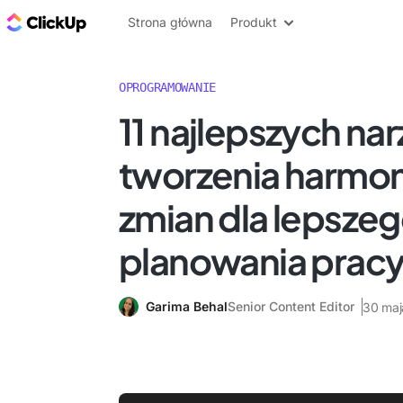
ClickUp Blog
Strona główna
Produkt
OPROGRAMOWANIE
11 najlepszych nar
tworzenia harm
zmian dla lepsze
planowania pracy
Garima Behal
Senior Content Editor
30 maj