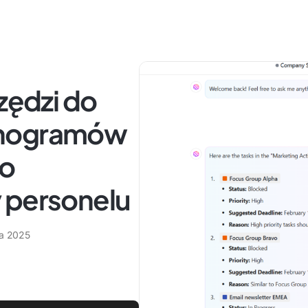
zędzi do
onogramów
go
 personelu
a 2025