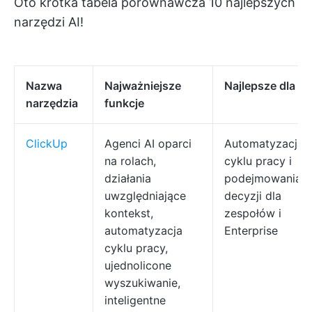
Oto krótka tabela porównawcza 10 najlepszych
narzędzi AI!
Nazwa
Najważniejsze
Najlepsze dla
narzędzia
funkcje
ClickUp
Agenci AI oparci
Automatyzacja
na rolach,
cyklu pracy i
działania
podejmowania
uwzględniające
decyzji dla
kontekst,
zespołów i
automatyzacja
Enterprise
cyklu pracy,
ujednolicone
wyszukiwanie,
inteligentne