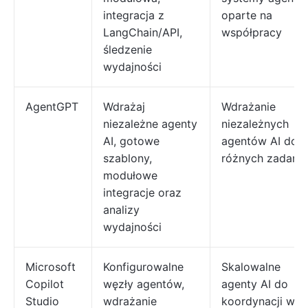
integracja z
oparte na
LangChain/API,
współpracy
śledzenie
wydajności
AgentGPT
Wdrażaj
Wdrażanie
niezależne agenty
niezależnych
AI, gotowe
agentów AI do
szablony,
różnych zadań
modułowe
integracje oraz
analizy
wydajności
Microsoft
Konfigurowalne
Skalowalne
Copilot
węzły agentów,
agenty AI do
Studio
wdrażanie
koordynacji w