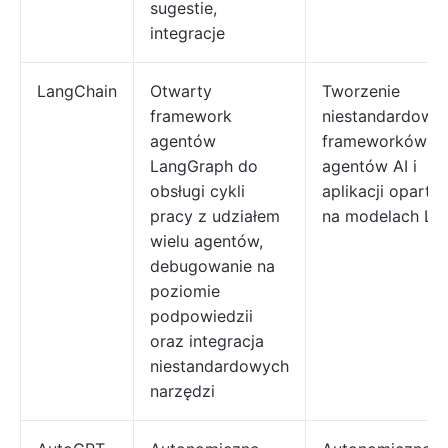
sugestie,
integracje
LangChain
Otwarty
Tworzenie
framework
niestandardowy
agentów
frameworków
LangGraph do
agentów AI i
obsługi cykli
aplikacji oparty
pracy z udziałem
na modelach LL
wielu agentów,
debugowanie na
poziomie
podpowiedzii
oraz integracja
niestandardowych
narzędzi