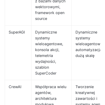
z bazami danych
wektorowymi,
framework open
source
SuperAGI
Dynamiczne
Dynamiczne
systemy
systemy
wieloagentowe,
wieloagentowe i
konsola akcji,
automatyzacja 
telemetria
dużą skalę
wydajności,
szablon
SuperCoder
CrewAI
Współpraca wielu
Tworzenie
agentów,
kreatywnej
architektura
zawartości i
modułowa,
systemy agentó