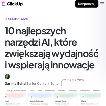
ClickUp Blog
Rozpocznij
Ope
OPROGRAMOWANIE
10 najlepszych
narzędzi AI, które
zwiększają wydajność
i wspierają innowacje
22 marca 2026
Garima Behal
Senior Content Editor