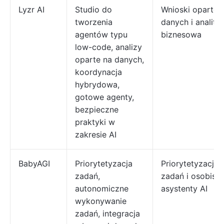
Lyzr AI
Studio do
Wnioski oparte 
tworzenia
danych i anality
agentów typu
biznesowa
low-code, analizy
oparte na danych,
koordynacja
hybrydowa,
gotowe agenty,
bezpieczne
praktyki w
zakresie AI
BabyAGI
Priorytetyzacja
Priorytetyzacja
zadań,
zadań i osobiste
autonomiczne
asystenty AI
wykonywanie
zadań, integracja