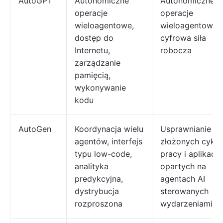
AutoGPT
Autonomiczne
Autonomiczne
operacje
operacje
wieloagentowe,
wieloagentowe i
dostęp do
cyfrowa siła
Internetu,
robocza
zarządzanie
pamięcią,
wykonywanie
kodu
AutoGen
Koordynacja wielu
Usprawnianie
agentów, interfejs
złożonych cykli
typu low-code,
pracy i aplikacji
analityka
opartych na
predykcyjna,
agentach AI
dystrybucja
sterowanych
rozproszona
wydarzeniami