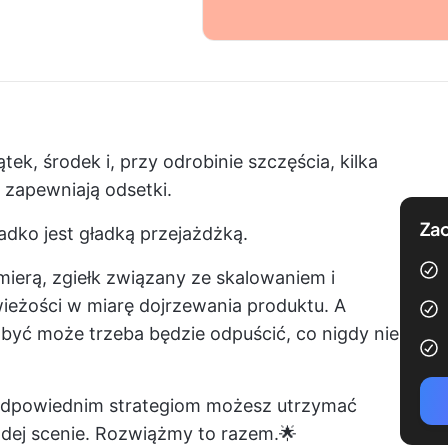
tek, środek i, przy odrobinie szczęścia, kilka
 zapewniają odsetki.
Zac
adko jest gładką przejażdżką.
mierą, zgiełk związany ze skalowaniem i
eżości w miarę dojrzewania produktu. A
yć może trzeba będzie odpuścić, co nigdy nie
i odpowiednim strategiom możesz utrzymać
żdej scenie. Rozwiążmy to razem.🌟