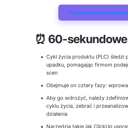
Zacznij zarządzać cyklem życia
⏰ 60-sekundowe
Cykl życia produktu (PLC) śledzi
upadku, pomagając firmom pode
scen
Obejmuje on cztery fazy: wprowad
Aby go wdrożyć, należy zdefiniow
cyklu życia, zebrać i przeanaliz
działania
Narzędzia takie jak ClickUp uspr