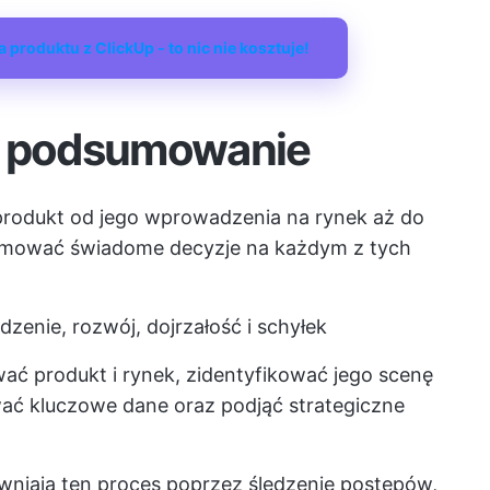
 produktu z ClickUp - to nic nie kosztuje!
 podsumowanie
 produkt od jego wprowadzenia na rynek aż do
jmować świadome decyzje na każdym z tych
zenie, rozwój, dojrzałość i schyłek
ać produkt i rynek, zidentyfikować jego scenę
ować kluczowe dane oraz podjąć strategiczne
awniają ten proces poprzez śledzenie postępów,