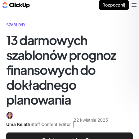
ClickUp Blog
Rozpocznij
Ope
SZABLONY
13 darmowych
szablonów prognoz
finansowych do
dokładnego
planowania
22 kwietnia 2025
Uma Kelath
Staff Content Editor