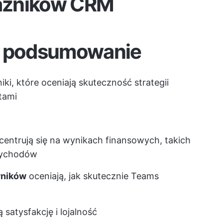
aźników CRM
 podsumowanie
i, które oceniają skuteczność strategii
tami
entrują się na wynikach finansowych, takich
rzychodów
wników
oceniają, jak skutecznie Teams
 satysfakcję i lojalność