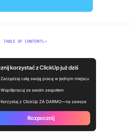
TABLE OF CONTENTS
znij korzystać z ClickUp już dziś
Zarządzaj całą swoją pracą w jednym miejscu
Współpracuj ze swoim zespołem
Korzystaj z ClickUp ZA DARMO—na zawsze
Rozpocznij