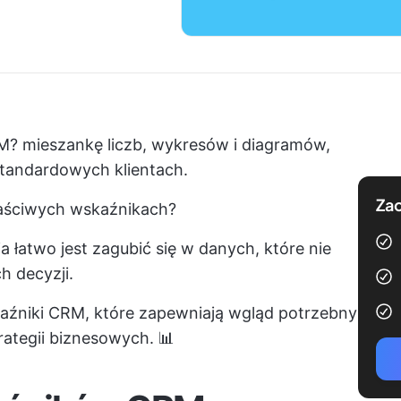
RM? mieszankę liczb, wykresów i diagramów,
standardowych klientach.
Zac
właściwych wskaźnikach?
łatwo jest zagubić się w danych, które nie
 decyzji.
źniki CRM, które zapewniają wgląd potrzebny
trategii biznesowych. 📊