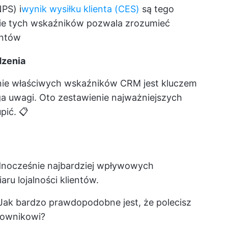
PS) i
wynik wysiłku klienta (CES)
są tego
nie tych wskaźników pozwala zrozumieć
ientów
dzenia
enie właściwych wskaźników CRM jest kluczem
ga uwagi. Oto zestawienie najważniejszych
pić. 📋
ednocześnie najbardziej wpływowych
u lojalności klientów.
Jak bardzo prawdopodobne jest, że polecisz
cownikowi?