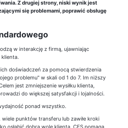
ania. Z drugiej strony, niski wynik jest
rzającymi się problemami, poprawić obsługę
tandardowego
odzą w interakcję z firmą, ujawniając
klienta.
oich doświadczeń za pomocą stwierdzenia
ojego problemu" w skali od 1 do 7. Im niższy
elem jest zmniejszenie wysiłku klienta,
wadzi do większej satysfakcji i lojalności.
wydajność ponad wszystko.
 wiele punktów transferu lub zawiłe kroki
o osłabić dobrą wolę klienta. CES pomaga