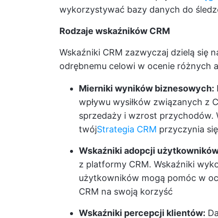
wykorzystywać bazy danych do śledzeni
Rodzaje wskaźników CRM
Wskaźniki CRM zazwyczaj dzielą się na
odrębnemu celowi w ocenie różnych as
Mierniki wyników biznesowych:
wpływu wysiłków związanych z C
sprzedaży i wzrost przychodów. W
twój
Strategia CRM
przyczynia si
Wskaźniki adopcji użytkowników
z platformy CRM. Wskaźniki wyko
użytkowników mogą pomóc w oceni
CRM na swoją korzyść
Wskaźniki percepcji klientów:
Daj