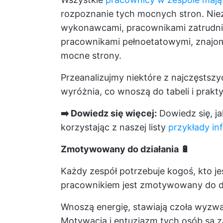
rozpoznanie tych mocnych stron. Niez
wykonawcami, pracownikami zatrudni
pracownikami pełnoetatowymi, znajo
mocne strony.
Przeanalizujmy niektóre z najczęstsz
wyróżnia, co wnoszą do tabeli i prakt
➡️ Dowiedz się więcej:
Dowiedz się, ja
korzystając z naszej listy
przykłady in
Zmotywowany do działania 🔋
Każdy zespół potrzebuje kogoś, kto je
pracownikiem jest zmotywowany do dz
Wnoszą energię, stawiają czoła wyzwani
Motywacja i entuzjazm tych osób są 