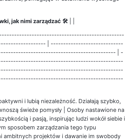
i, jak nimi zarządzać 🛠️
| |
--------------------------------------------------
------------------ | -----------------------------
---------------------------------------------- | -
--------------------------------------------------
--------------------------------------------------
--------------------------------------------------
aktywni i lubią niezależność. Działają szybko,
 wnoszą świeże pomysły | Osoby nastawione na
bkością i pasją, inspirując ludzi wokół siebie i
zym sposobem zarządzania tego typu
mi ambitnych projektów i dawanie im swobody