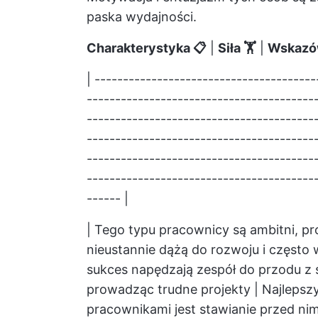
paska wydajności.
Charakterystyka 📋
|
Siła 🏋
|
Wskazówk
| ---------------------------------------
-----------------------------------------
-----------------------------------------
----------------------------------------
----------------------------------------
----------------------------------------
------ |
| Tego typu pracownicy są ambitni, pro
nieustannie dążą do rozwoju i często
sukces napędzają zespół do przodu z szy
prowadząc trudne projekty | Najleps
pracownikami jest stawianie przed ni