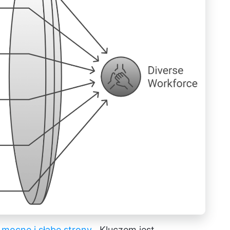
mocne i słabe strony
. Kluczem jest