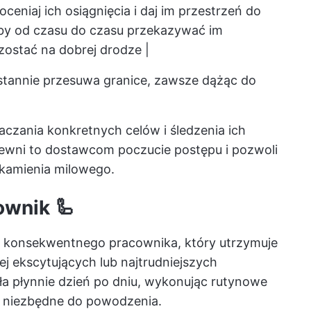
eniaj ich osiągnięcia i daj im przestrzeń do
aby od czasu do czasu przekazywać im
ostać na dobrej drodze |
tannie przesuwa granice, zawsze dążąc do
czania konkretnych celów i śledzenia ich
pewni to dostawcom poczucie postępu i pozwoli
o kamienia milowego.
ownik 🦾
 konsekwentnego pracownika, który utrzymuje
j ekscytujących lub najtrudniejszych
a płynnie dzień po dniu, wykonując rutynowe
są niezbędne do powodzenia.