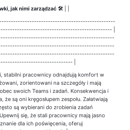
i, jak nimi zarządzać 🛠️
| |
--------------------------------------------------
------------------------------------------------ |
--------------------------------------------------
--------------------------------------------------
--------------------------------------------------
------------------------------- |
i, stabilni pracownicy odnajdują komfort w
żowani, zorientowani na szczegóły i mają
wobec swoich Teams i zadań. Konsekwencja i
, że są oni kręgosłupem zespołu. Załatwiają
ęsto są wybierani do zrobienia zadań
pewnij się, że stali pracownicy mają jasno
znanie dla ich poświęcenia, oferuj