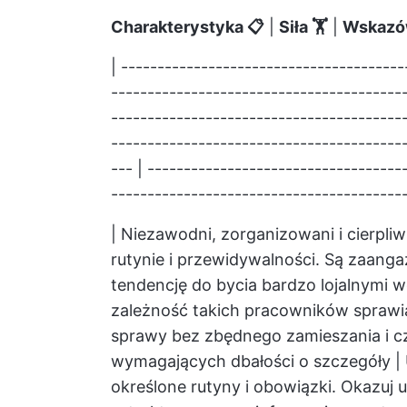
Charakterystyka 📋
|
Siła 🏋
|
Wskazówk
| ---------------------------------------
-----------------------------------------
----------------------------------------
----------------------------------------
--- | -----------------------------------
-----------------------------------------
| Niezawodni, zorganizowani i cierpliw
rutynie i przewidywalności. Są zaanga
tendencję do bycia bardzo lojalnymi 
zależność takich pracowników sprawia
sprawy bez zbędnego zamieszania i cz
wymagających dbałości o szczegóły | U
określone rutyny i obowiązki. Okazuj u