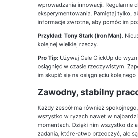
wprowadzania innowacji. Regularnie doc
eksperymentowania. Pamiętaj tylko, 
informacje zwrotne, aby pomóc im poz
Przykład:
Tony Stark (Iron Man).
Nieus
kolejnej wielkiej rzeczy.
Pro Tip:
Używaj
Cele ClickUp
do wyzna
osiągnięć w czasie rzeczywistym. Za
im skupić się na osiągnięciu kolejneg
Zawodny, stabilny prac
Każdy zespół ma również spokojnego,
wszystko w ryzach nawet w najbardzie
momentach. Dzięki nim wszystko dział
zadania, które łatwo przeoczyć, ale 