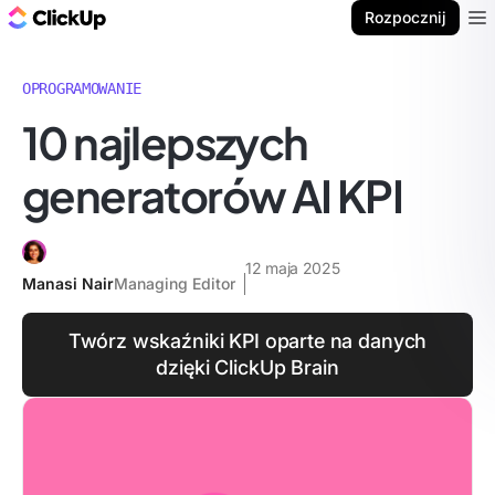
ClickUp Blog
Rozpocznij
Ope
OPROGRAMOWANIE
10 najlepszych
generatorów AI KPI
12 maja 2025
Manasi Nair
Managing Editor
Twórz wskaźniki KPI oparte na danych
dzięki ClickUp Brain