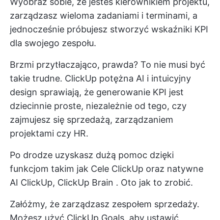
Wyobraź sobie, że jesteś kierownikiem projektu,
zarządzasz wieloma zadaniami i terminami, a
jednocześnie próbujesz stworzyć wskaźniki KPI
dla swojego zespołu.
Brzmi przytłaczająco, prawda? To nie musi być
takie trudne.
ClickUp
potężna AI i intuicyjny
design sprawiają, że generowanie KPI jest
dziecinnie proste, niezależnie od tego, czy
zajmujesz się sprzedażą, zarządzaniem
projektami czy HR.
Po drodze uzyskasz dużą pomoc dzięki
funkcjom takim jak
Cele ClickUp
oraz natywne
AI ClickUp,
ClickUp Brain
. Oto jak to zrobić.
Załóżmy, że zarządzasz zespołem sprzedaży.
Możesz użyć ClickUp Goals, aby ustawić