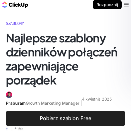
ClickUp Blog
Rozpocznij
Ope
SZABLONY
Najlepsze szablony
dzienników połączeń
zapewniające
porządek
4 kwietnia 2025
Praburam
Growth Marketing Manager
Pobierz szablon Free