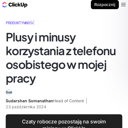
ClickUp Blog
Rozpocznij
Ope
PRODUKTYWNOŚĆ
Plusy i minusy
korzystania z telefonu
osobistego w mojej
pracy
Sudarshan Somanathan
Head of Content
23 października 2024
Czaty robocze pozostają na swoim