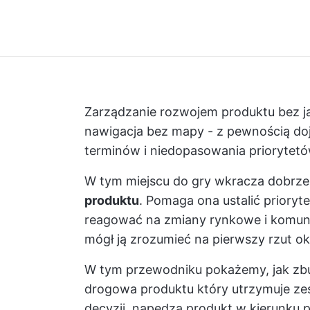
Zarządzanie rozwojem produktu bez j
nawigacja bez mapy - z pewnością do
terminów i niedopasowania priorytetó
W tym miejscu do gry wkracza dobrz
produktu
. Pomaga ona ustalić prioryt
reagować na zmiany rynkowe i komuni
mógł ją zrozumieć na pierwszy rzut ok
W tym przewodniku pokażemy, jak z
drogowa produktu
który utrzymuje ze
decyzji, napędza produkt w kierunku p