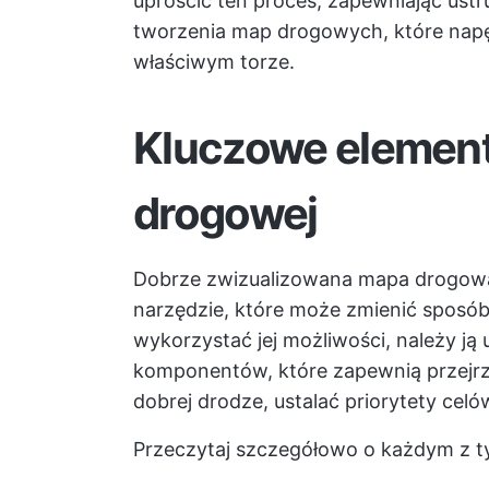
uprościć ten proces, zapewniając ust
tworzenia map drogowych, które napęd
właściwym torze.
Kluczowe element
drogowej
Dobrze zwizualizowana mapa drogowa p
narzędzie, które może zmienić sposób
wykorzystać jej możliwości, należy j
komponentów, które zapewnią przejrz
dobrej drodze, ustalać priorytety cel
Przeczytaj szczegółowo o każdym z t