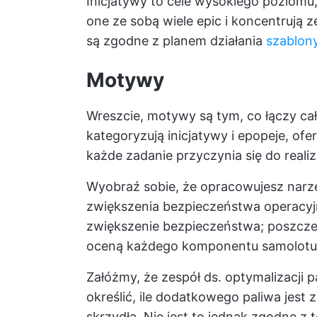
Inicjatywy to cele wysokiego poziomu
one ze sobą wiele epic i koncentrują 
są zgodne z planem działania
szablony
Motywy
Wreszcie, motywy są tym, co łączy c
kategoryzują inicjatywy i epopeje, ofe
każde zadanie przyczynia się do realizac
Wyobraź sobie, że opracowujesz narzę
zwiększenia bezpieczeństwa operacy
zwiększenie bezpieczeństwa; poszczeg
oceną każdego komponentu samolotu.
Załóżmy, że zespół ds. optymalizacji 
określić, ile dodatkowego paliwa je
skrzydła. Nie jest to jednak zgodne 