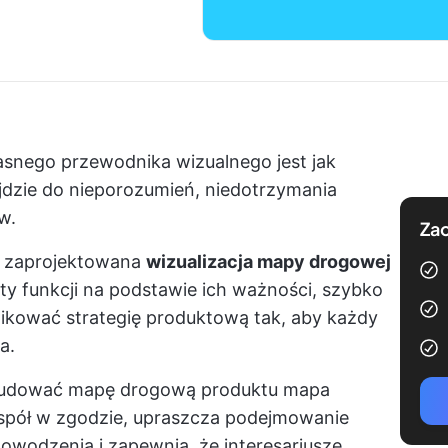
asnego przewodnika wizualnego jest jak
jdzie do nieporozumień, niedotrzymania
w.
Zac
e zaprojektowana
wizualizacja mapy drogowej
ety funkcji na podstawie ich ważności, szybko
kować strategię produktową tak, aby każdy
a.
budować mapę drogową produktu
mapa
spół w zgodzie, upraszcza podejmowanie
owodzenia i zapewnia, że interesariusze