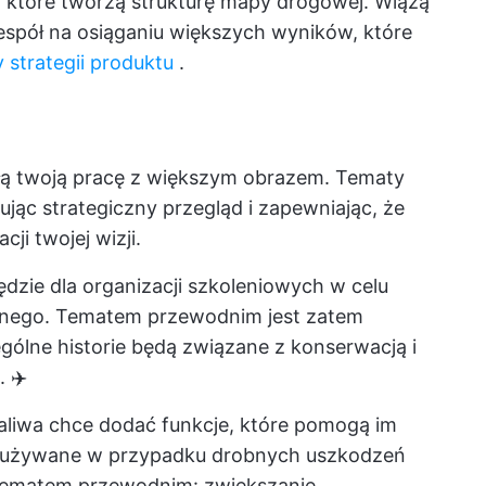
, które tworzą strukturę mapy drogowej. Wiążą
zespół na osiąganiu większych wyników, które
 strategii produktu
.
ałą twoją pracę z większym obrazem. Tematy
rując strategiczny przegląd i zapewniając, że
ji twojej wizji.
dzie dla organizacji szkoleniowych w celu
jnego. Tematem przewodnim jest zatem
ólne historie będą związane z konserwacją i
 ✈️
paliwa chce dodać funkcje, które pomogą im
st zużywane w przypadku drobnych uszkodzeń
z tematem przewodnim: zwiększanie