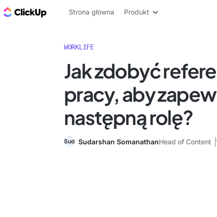
ClickUp Blog
Strona główna
Produkt
WORKLIFE
Jak zdobyć refer
pracy, aby zapew
następną rolę?
Sudarshan Somanathan
Head of Content