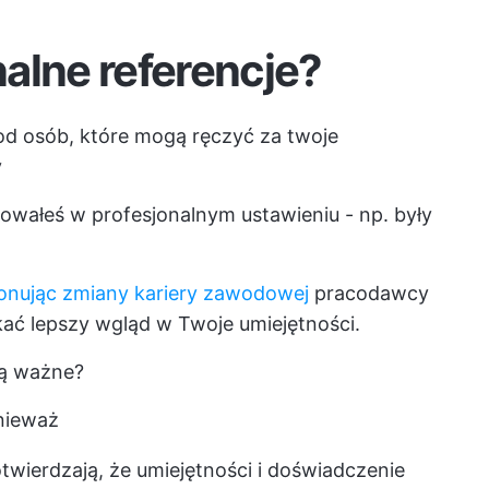
alne referencje?
od osób, które mogą ręczyć za twoje
y
owałeś w profesjonalnym ustawieniu - np. były
onując zmiany kariery zawodowej
pracodawcy
kać lepszy wgląd w Twoje umiejętności.
są ważne?
onieważ
twierdzają, że umiejętności i doświadczenie