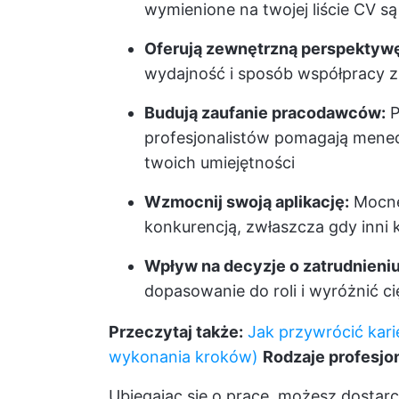
wymienione na twojej liście CV s
Oferują zewnętrzną perspektyw
wydajność i sposób współpracy z
Budują zaufanie pracodawców:
P
profesjonalistów pomagają menedż
twoich umiejętności
Wzmocnij swoją aplikację:
Mocne
konkurencją, zwłaszcza gdy inni 
Wpływ na decyzje o zatrudnieniu
dopasowanie do roli i wyróżnić 
Przeczytaj także:
Jak przywrócić kari
wykonania kroków)
Rodzaje profesjo
Ubiegając się o pracę, możesz dostarc