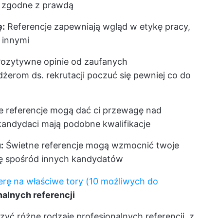
ą zgodne z prawdą
ę:
Referencje zapewniają wgląd w etykę pracy,
 innymi
ozytywne opinie od zaufanych
erom ds. rekrutacji poczuć się pewniej co do
 referencje mogą dać ci przewagę nad
kandydaci mają podobne kwalifikacje
:
Świetne referencje mogą wzmocnić twoje
cię spośród innych kandydatów
erę na właściwe tory (10 możliwych do
nalnych referencji
zyć różne rodzaje profesjonalnych referencji, z