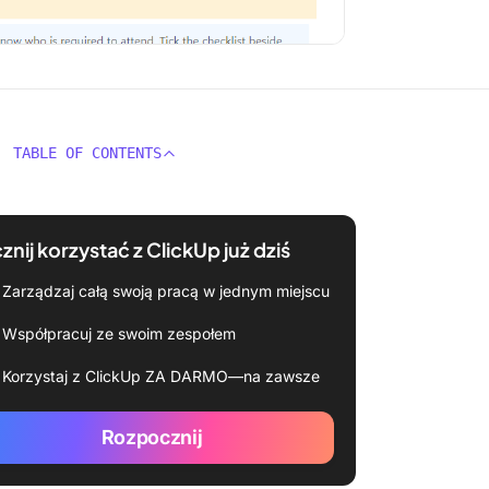
TABLE OF CONTENTS
znij korzystać z ClickUp już dziś
Zarządzaj całą swoją pracą w jednym miejscu
Współpracuj ze swoim zespołem
Korzystaj z ClickUp ZA DARMO—na zawsze
Rozpocznij