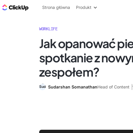
ClickUp Blog
Strona główna
Produkt
WORKLIFE
Jak opanować pi
spotkanie z now
zespołem?
Sudarshan Somanathan
Head of Content