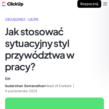
ClickUp Blog
Rozpocznij
Ope
ZARZĄDZANIE LUDŹMI
Jak stosować
sytuacyjny styl
przywództwa w
pracy?
Sudarshan Somanathan
Head of Content
4 października 2024