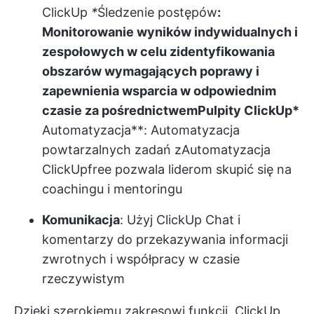
ClickUp
*
Śledzenie postępów
:
Monitorowanie wyników indywidualnych i
zespołowych w celu zidentyfikowania
obszarów wymagających poprawy i
zapewnienia wsparcia w odpowiednim
czasie za pośrednictwem
Pulpity ClickUp
*
Automatyzacja**: Automatyzacja
powtarzalnych zadań z
Automatyzacja
ClickUp
free pozwala liderom skupić się na
coachingu i mentoringu
Komunikacja
: Użyj
ClickUp Chat
i
komentarzy do przekazywania informacji
zwrotnych i współpracy w czasie
rzeczywistym
Dzięki szerokiemu zakresowi funkcji, ClickUp