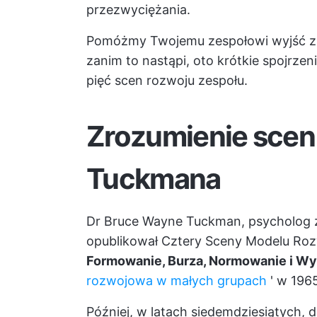
przezwyciężania.
Pomóżmy Twojemu zespołowi wyjść z "b
zanim to nastąpi, oto krótkie spojrze
pięć scen rozwoju zespołu.
Zrozumienie scen
Tuckmana
Dr Bruce Wayne Tuckman, psycholog za
opublikował Cztery Sceny Modelu Ro
Formowanie, Burza, Normowanie i W
rozwojowa w małych grupach
' w 1965
Później, w latach siedemdziesiątych, 