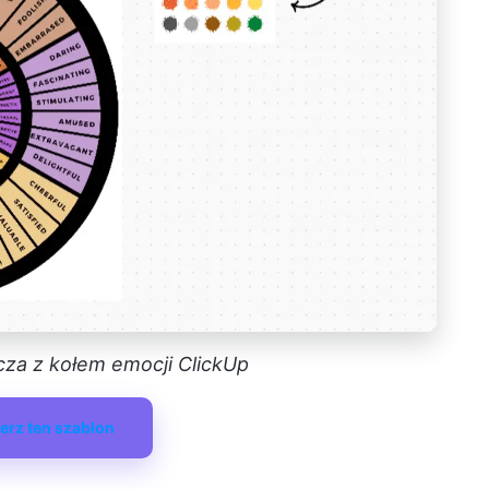
cza z kołem emocji ClickUp
erz ten szablon