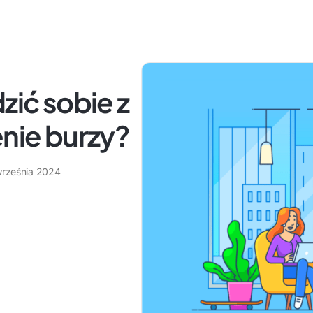
zić sobie z
enie burzy?
września 2024