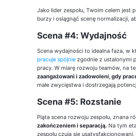
Jako lider zespołu, Twoim celem jest
burzy i osiągnąć scenę normalizacji, 
Scena #4: Wydajność
Scena wydajności to idealna faza, w k
pracuje spójnie
zgodnie z ustalonymi 
pracy. W miarę rozwoju teamów, na te
zaangażowani i zadowoleni, gdy prac
małe zwycięstwa i dostrzegają potencj
Scena #5: Rozstanie
Piąta scena rozwoju zespołu, znana r
zakończeniem i separacją.
Na tym eta
zespołu czują się usatysfakcjonowani, 