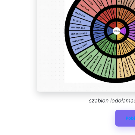
szablon lodołama
Pobi