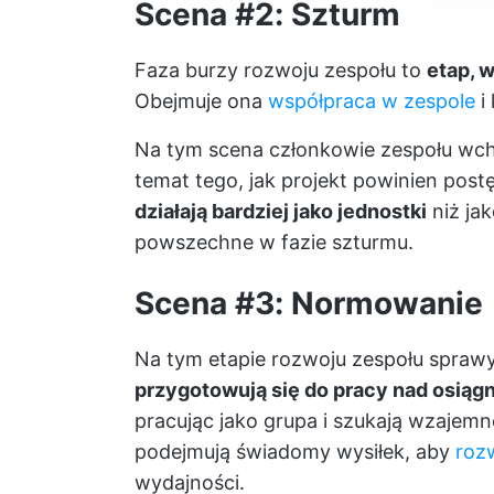
Scena #2: Szturm
Faza burzy rozwoju zespołu to
etap, w
Obejmuje ona
współpraca w zespole
i 
Na tym scena członkowie zespołu wch
temat tego, jak projekt powinien post
działają bardziej jako jednostki
niż jak
powszechne w fazie szturmu.
Scena #3: Normowanie
Na tym etapie rozwoju zespołu sprawy
przygotowują się do pracy nad osiąg
pracując jako grupa i szukają wzajem
podejmują świadomy wysiłek, aby
roz
wydajności.