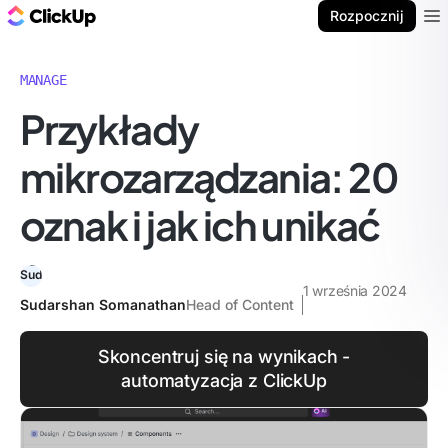
ClickUp Blog
Rozpocznij
Ope
MANAGE
Przykłady
mikrozarządzania: 20
oznak i jak ich unikać
1 września 2024
Sudarshan Somanathan
Head of Content
Skoncentruj się na wynikach -
automatyzacja z ClickUp