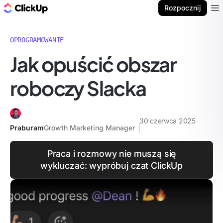
ClickUp Blog
Rozpocznij
Ope
OPROGRAMOWANIE
Jak opuścić obszar
roboczy Slacka
30 czerwca 2025
Praburam
Growth Marketing Manager
Praca i rozmowy nie muszą się
wykluczać: wypróbuj czat ClickUp