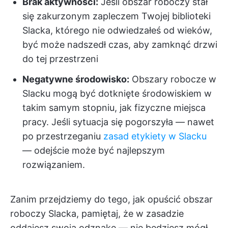
Brak aktywności:
Jeśli obszar roboczy stał
się zakurzonym zapleczem Twojej biblioteki
Slacka, którego nie odwiedzałeś od wieków,
być może nadszedł czas, aby zamknąć drzwi
do tej przestrzeni
Negatywne środowisko:
Obszary robocze w
Slacku mogą być dotknięte środowiskiem w
takim samym stopniu, jak fizyczne miejsca
pracy. Jeśli sytuacja się pogorszyła — nawet
po przestrzeganiu
zasad etykiety w Slacku
— odejście może być najlepszym
rozwiązaniem.
Zanim przejdziemy do tego, jak opuścić obszar
roboczy Slacka, pamiętaj, że w zasadzie
oddajesz swoją odznakę — nie będziesz mógł