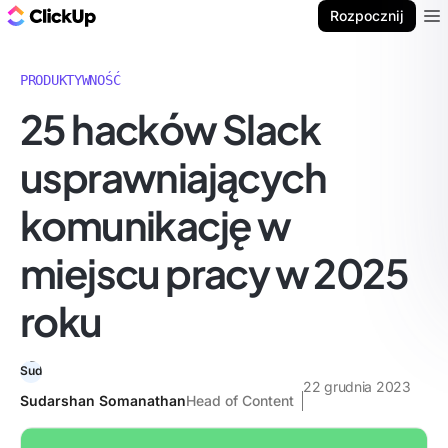
ClickUp Blog
Rozpocznij
Ope
PRODUKTYWNOŚĆ
25 hacków Slack
usprawniających
komunikację w
miejscu pracy w 2025
roku
22 grudnia 2023
Sudarshan Somanathan
Head of Content