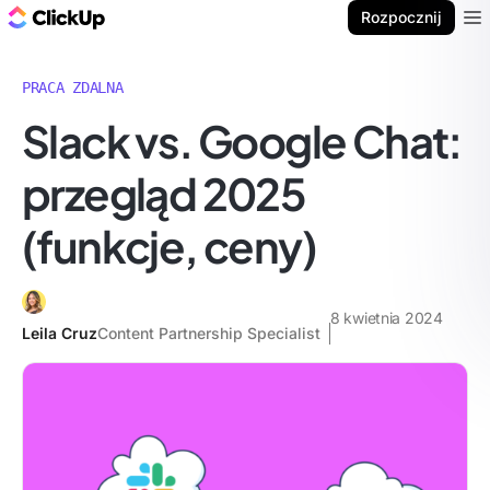
ClickUp Blog
Rozpocznij
Ope
PRACA ZDALNA
Slack vs. Google Chat:
przegląd 2025
(funkcje, ceny)
8 kwietnia 2024
Leila Cruz
Content Partnership Specialist