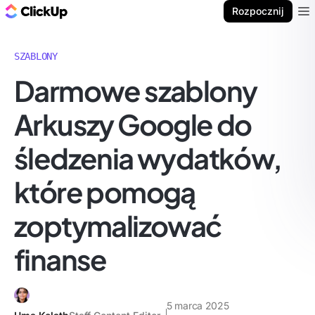
ClickUp Blog
Rozpocznij
Ope
SZABLONY
Darmowe szablony
Arkuszy Google do
śledzenia wydatków,
które pomogą
zoptymalizować
finanse
5 marca 2025